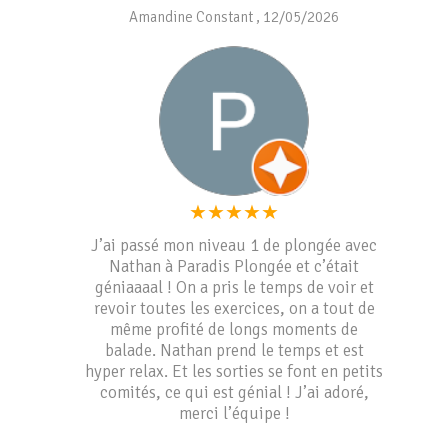
passer notre niveau 1. Un grand merci
Amandine Constant
,
12/05/2026
Nathan, et peut-être à bientôt ! Nous
recommandons vivement Paradis Plongée
à tous ceux qui sont dans le coin 👌
★
★
★
★
★
J’ai passé mon niveau 1 de plongée avec
Nathan à Paradis Plongée et c’était
géniaaaal ! On a pris le temps de voir et
revoir toutes les exercices, on a tout de
même profité de longs moments de
balade. Nathan prend le temps et est
hyper relax. Et les sorties se font en petits
comités, ce qui est génial ! J’ai adoré,
merci l’équipe !