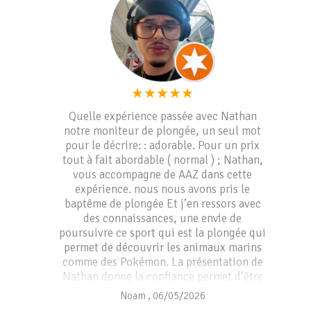
★
★
★
★
★
Quelle expérience passée avec Nathan
notre moniteur de plongée, un seul mot
pour le décrire: : adorable. Pour un prix
tout à fait abordable ( normal ) ; Nathan,
vous accompagne de AAZ dans cette
expérience. nous nous avons pris le
baptême de plongée Et j’en ressors avec
des connaissances, une envie de
poursuivre ce sport qui est la plongée qui
permet de découvrir les animaux marins
comme des Pokémon. La présentation de
Nathan donne la confiance permet d’être
en sécurité et on ne voit pas le temps
Noam
,
06/05/2026
passer. Le côté roots de cette expérience