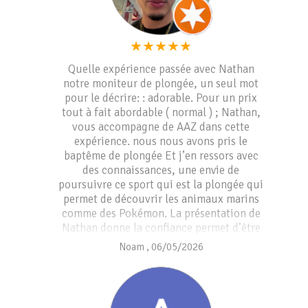
★
★
★
★
★
Quelle expérience passée avec Nathan
notre moniteur de plongée, un seul mot
pour le décrire: : adorable. Pour un prix
tout à fait abordable ( normal ) ; Nathan,
vous accompagne de AAZ dans cette
expérience. nous nous avons pris le
baptême de plongée Et j’en ressors avec
des connaissances, une envie de
poursuivre ce sport qui est la plongée qui
permet de découvrir les animaux marins
comme des Pokémon. La présentation de
Nathan donne la confiance permet d’être
en sécurité et on ne voit pas le temps
Noam
,
06/05/2026
passer. Le côté roots de cette expérience
en donne toute son authenticité tout en
étant professionnel. Je recommande
vivement ce lieu !