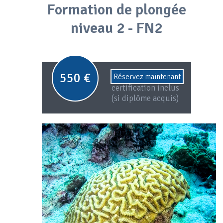
Formation de plongée
niveau 2 - FN2
550 €
Frais de
Réservez maintenant
certification inclus
(si diplôme acquis)