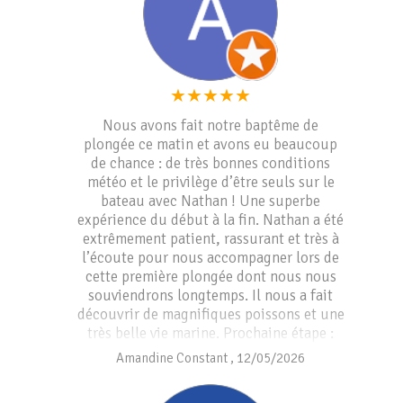
★
★
★
★
★
Nous avons fait notre baptême de
plongée ce matin et avons eu beaucoup
de chance : de très bonnes conditions
météo et le privilège d’être seuls sur le
bateau avec Nathan ! Une superbe
expérience du début à la fin. Nathan a été
extrêmement patient, rassurant et très à
l’écoute pour nous accompagner lors de
cette première plongée dont nous nous
souviendrons longtemps. Il nous a fait
découvrir de magnifiques poissons et une
très belle vie marine. Prochaine étape :
passer notre niveau 1. Un grand merci
Amandine Constant
,
12/05/2026
Nathan, et peut-être à bientôt ! Nous
recommandons vivement Paradis Plongée